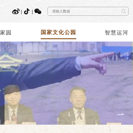
|
|
神家园
国家文化公园
智慧运河
2
1