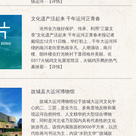
镇运河···【详情】
文化遗产活起来 千年运河正青春
沧州全力做好保护、传承、利用“三篇文
章”文化遗产活起来 千年运河正青春本报记者
戴绍志12月11日晚，华灯初上，千年大运河环
绕的南川老街里热闹非凡、人潮涌动，南川
楼、朗吟楼在灯光映衬下显得格外美丽。在
0317火锅鸡文化展览馆店，火锅鸡升腾的热气
裹挟着···【详情】
​故城县大运河博物馆
故城大运河博物馆位于故城大运河文化中
心的二、三层，是全方位、多角度地反映和展
现运河自然特性、人文精华的大型综合博物
馆，同时是河北省乃至国内具有代表性的文化
旅游亮点。该馆内展陈面积9000平方米，以历
代绘画与书法为主，内设“水韵文华”“故城故