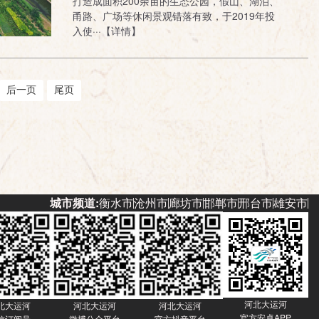
打造成面积200余亩的生态公园，假山、湖泊、
甬路、广场等休闲景观错落有致，于2019年投
入使···【详情】
后一页
尾页
城市频道:
衡水市
沧州市
廊坊市
邯郸市
邢台市
雄安市
河北大运河
北大运河
河北大运河
河北大运河
官方安卓APP
信订阅号
微博公众平台
官方抖音平台