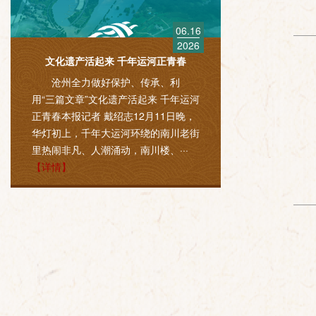
06.16
2026
文化遗产活起来 千年运河正青春
沧州全力做好保护、传承、利
用“三篇文章”文化遗产活起来 千年运河
正青春本报记者 戴绍志12月11日晚，
华灯初上，千年大运河环绕的南川老街
里热闹非凡、人潮涌动，南川楼、···
【详情】