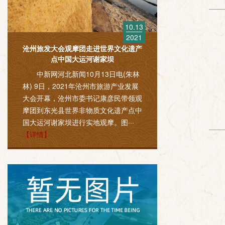
10.13
2021
沧州旅发大会观摩团走进世界文化遗产
点中国大运河谢家坝
中新网河北新闻10月13日电(朱林
林) 9日，2021年沧州市旅游产业发展
大会开幕，沧州市委书记康彦民带领观
摩团到东光县世界非物质文化遗产点中
国大运河谢家坝进行实地观摩。图···
【详情】