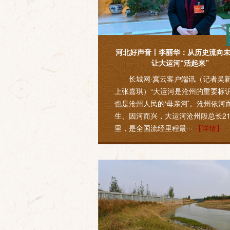
河北好声音丨李丽华：从历史流向
让大运河“活起来”
长城网·冀云客户端讯（记者吴
上张嘉琪）“大运河是沧州的重要标
也是沧州人民的‘母亲河’。沧州依河
生、因河而兴，大运河沧州段总长21
里，是全国流经里程最···
【详情】