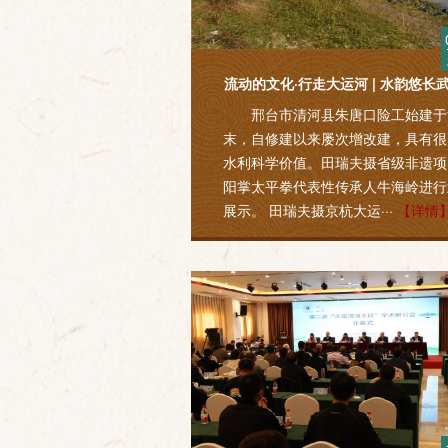
流动的文化·行走大运河 | 水韵悠长
邢台市清河县朱唐口险工始建于
末，自修建以来屡次增改建，具有很
水利科学价值。田瑞夫摄省级非遗项
阳掌太平拳代表性传承人牛海岭进行
展示。 田瑞夫摄京杭大运···
【详情