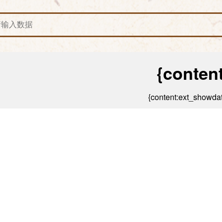
{content:
{content:ext_showdat
来源：{content:
ot:if({content:ispics})}
ot:if}
{content:content}
ot:if('{content:ext_video}')}