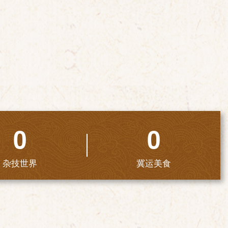
0
0
杂技世界
冀运美食