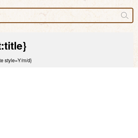
title}
e style=Y/m/d}
source}