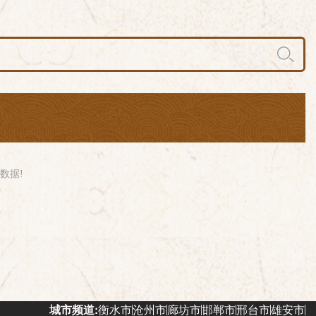
数据!
城市频道:
衡水市
沧州市
廊坊市
邯郸市
邢台市
雄安市